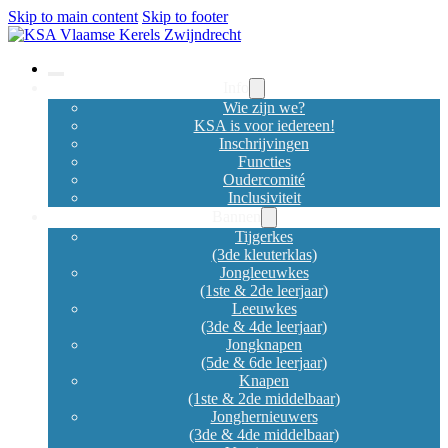
Skip to main content
Skip to footer
Info
Wie zijn we?
KSA is voor iedereen!
Inschrijvingen
Functies
Oudercomité
Inclusiviteit
Bannen
Tijgerkes
(3de kleuterklas)
Jongleeuwkes
(1ste & 2de leerjaar)
Leeuwkes
(3de & 4de leerjaar)
Jongknapen
(5de & 6de leerjaar)
Knapen
(1ste & 2de middelbaar)
Jonghernieuwers
(3de & 4de middelbaar)