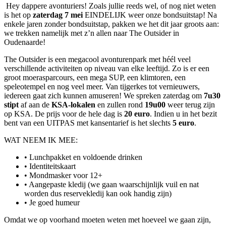
Hey dappere avonturiers! Zoals jullie reeds wel, of nog niet weten
is het op
zaterdag 7 mei
EINDELIJK weer onze bondsuitstap! Na
enkele jaren zonder bondsuitstap, pakken we het dit jaar groots aan:
we trekken namelijk met z’n allen naar The Outsider in
Oudenaarde!
The Outsider is een megacool avonturenpark met héél veel
verschillende activiteiten op niveau van elke leeftijd. Zo is er een
groot moerasparcours, een mega SUP, een klimtoren, een
speleotempel en nog veel meer. Van tijgerkes tot vernieuwers,
iedereen gaat zich kunnen amuseren! We spreken zaterdag om
7u30
stipt
af aan de
KSA-lokalen
en zullen rond
19u00
weer terug zijn
op KSA. De prijs voor de hele dag is
20 euro
. Indien u in het bezit
bent van een UITPAS met kansentarief is het slechts
5 euro
.
WAT NEEM IK MEE:
• Lunchpakket en voldoende drinken
• Identiteitskaart
• Mondmasker voor 12+
• Aangepaste kledij (we gaan waarschijnlijk vuil en nat
worden dus reservekledij kan ook handig zijn)
• Je goed humeur
Omdat we op voorhand moeten weten met hoeveel we gaan zijn,