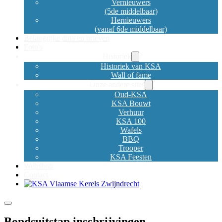
Vernieuwers
(5de middelbaar)
Hernieuwers
(vanaf 6de middelbaar)
Belangrijke data en brieven
Foto's
Historiek
Historiek van KSA
Wall of fame
Onze andere sites
Oud-KSA
KSA Bouwt
Verhuur
KSA 100
Wafels
BBQ
Trooper
KSA Feesten
Webshop
Contact
Bondsuitstap inschrijvingen