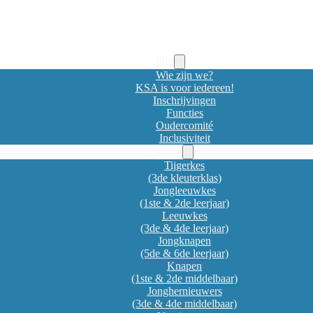
Info
Wie zijn we?
KSA is voor iedereen!
Inschrijvingen
Functies
Oudercomité
Inclusiviteit
Bannen
Tijgerkes
(3de kleuterklas)
Jongleeuwkes
(1ste & 2de leerjaar)
Leeuwkes
(3de & 4de leerjaar)
Jongknapen
(5de & 6de leerjaar)
Knapen
(1ste & 2de middelbaar)
Jonghernieuwers
(3de & 4de middelbaar)