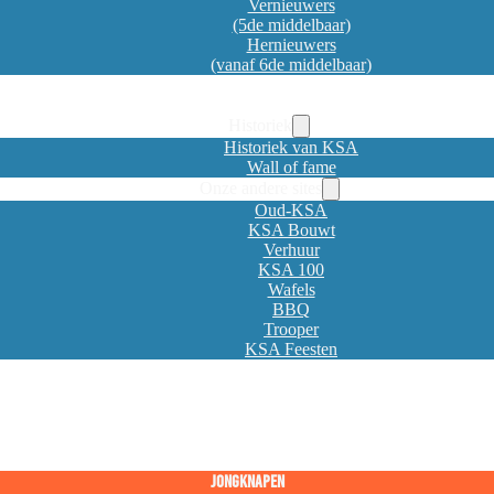
Vernieuwers
(5de middelbaar)
Hernieuwers
(vanaf 6de middelbaar)
Historiek
Historiek van KSA
Wall of fame
Onze andere sites
Oud-KSA
KSA Bouwt
Verhuur
KSA 100
Wafels
BBQ
Trooper
KSA Feesten
Jongknapen