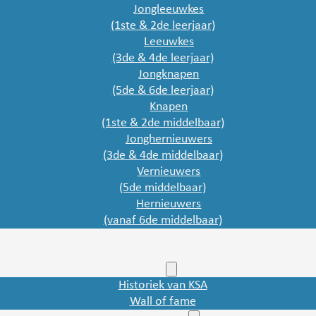
Jongleeuwkes
(1ste & 2de leerjaar)
Leeuwkes
(3de & 4de leerjaar)
tijd voor verandering. Nu horen ze ‘officieel’ bij de oudere ba
Jongknapen
nnen KSA maken ze kennis met allerlei nieuwe en veel gravere 
(5de & 6de leerjaar)
aapplaats te zoeken, een weekendje, allerlei zotte activiteit
Knapen
(1ste & 2de middelbaar)
Jonghernieuwers
(3de & 4de middelbaar)
Vernieuwers
(5de middelbaar)
Hernieuwers
(vanaf 6de middelbaar)
Historiek
Historiek van KSA
Wall of fame