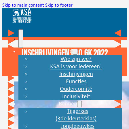
Skip to main content
Skip to footer
Inschrijvingen BBQ GK 2022
Info
Wie zijn we?
KSA is voor iedereen!
31/05/2022
Inschrijvingen
Functies
Oudercomité
Inclusiviteit
Bannen
Tijgerkes
(3de kleuterklas)
Jongleeuwkes