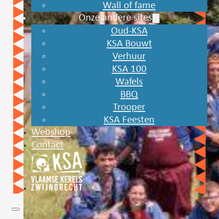
Wall of fame
Onze andere sites
Oud-KSA
KSA Bouwt
Verhuur
KSA 100
Wafels
BBQ
Trooper
KSA Feesten
Webshop
Contact