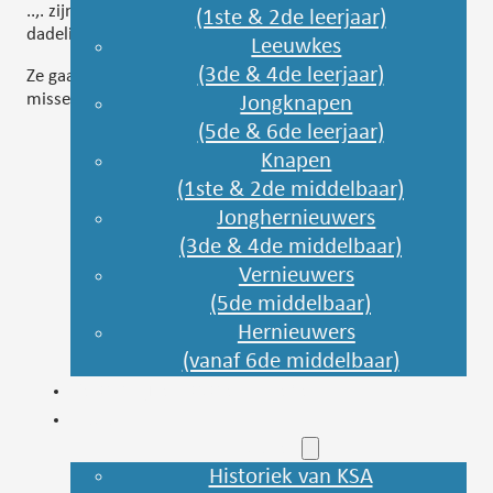
..,. zijn nog enkele woorden die bij de jongleeuwkes
(1ste & 2de leerjaar)
dadelijk te binnen schieten…
Leeuwkes
(3de & 4de leerjaar)
Ze gaan begin juli een weekje op kamp, zeker niet te
missen, het belooft weer onvergetelijk te worden!
Jongknapen
(5de & 6de leerjaar)
Knapen
(1ste & 2de middelbaar)
Jonghernieuwers
(3de & 4de middelbaar)
Vernieuwers
(5de middelbaar)
Hernieuwers
(vanaf 6de middelbaar)
Belangrijke data en brieven
Foto's
Historiek
Historiek van KSA