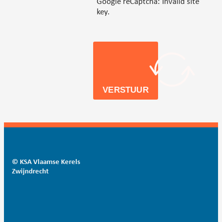
Google reCaptcha: Invalid site
key.
VERSTUUR
© KSA Vlaamse Kerels
Zwijndrecht