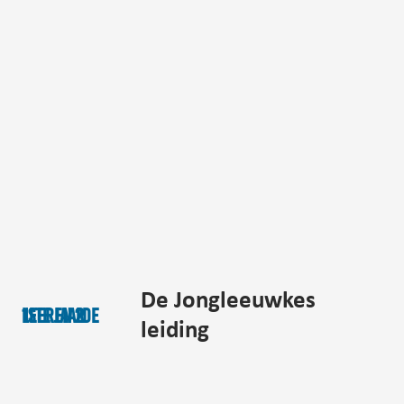
De Jongleeuwkes
1ste en 2de leerjaar
leiding