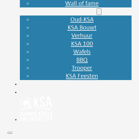
Wall of fame
Onze andere sites
Oud-KSA
KSA Bouwt
Verhuur
KSA 100
Wafels
BBQ
Trooper
KSA Feesten
Webshop
Contact