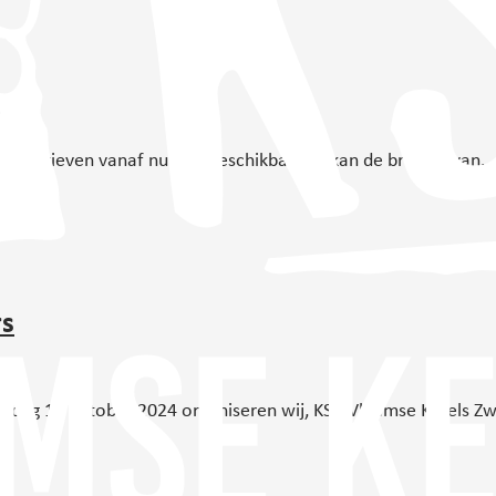
n de brieven vanaf nu ook beschikbaar. U kan de brieven van…
rs
rdag 17 oktober 2024 organiseren wij, KSA Vlaamse Kerels Zwi