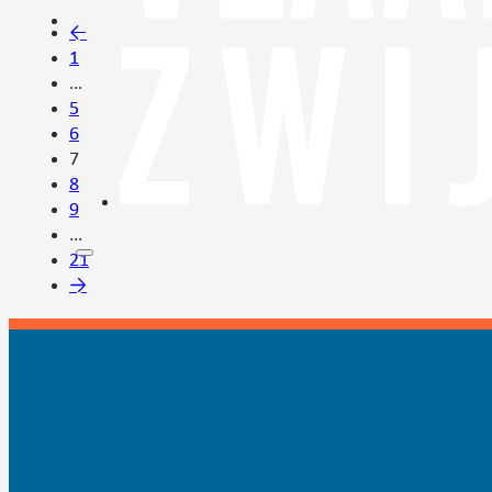
←
1
…
5
6
7
8
9
…
21
→