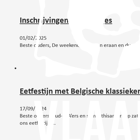
Inschrijvingen weekendjes
01/02/2025
Beste ouders, De weekendjes komen eraan en dus zij
Eetfestijn met Belgische klassieke
17/09/2024
Beste ouders, oud-KSA’ers en sympathisanten Op zate
ons eetfestijn.…