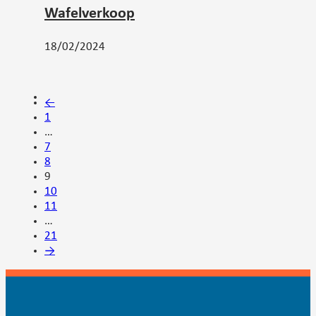
Wafelverkoop
18/02/2024
←
1
…
7
8
9
10
11
…
21
→