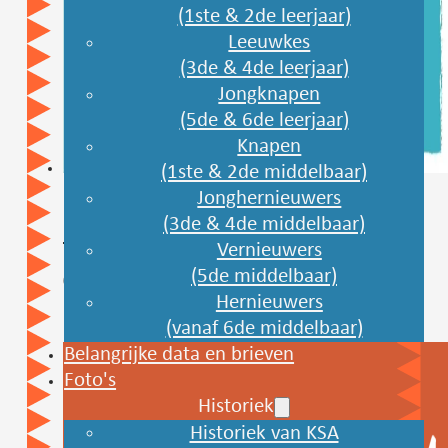
(1ste & 2de leerjaar)
Leeuwkes
(3de & 4de leerjaar)
Jongknapen
(5de & 6de leerjaar)
Knapen
(1ste & 2de middelbaar)
Jonghernieuwers
(3de & 4de middelbaar)
KSA Feesten
Vernieuwers
(5de middelbaar)
07/03/2024
Hernieuwers
(vanaf 6de middelbaar)
Belangrijke data en brieven
Foto's
Historiek
Historiek van KSA