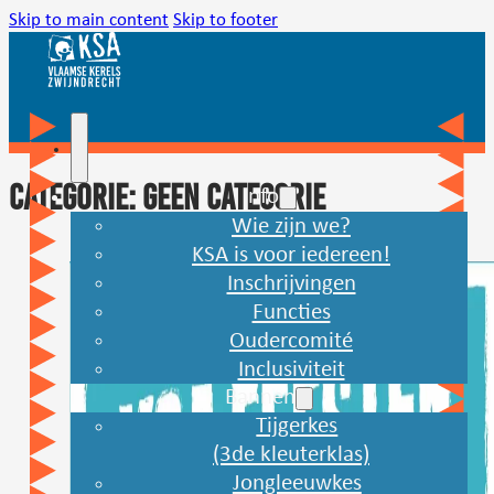
Skip to main content
Skip to footer
Categorie:
Geen categorie
Info
Wie zijn we?
KSA is voor iedereen!
Inschrijvingen
Functies
Oudercomité
Inclusiviteit
Bannen
Tijgerkes
(3de kleuterklas)
Jongleeuwkes