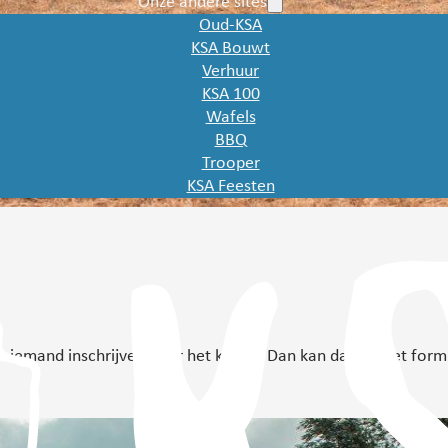
Onze andere sites
Oud-KSA
KSA Bouwt
Verhuur
KSA 100
Wafels
BBQ
Trooper
KSA Feesten
 u iemand inschrijven voor het kamp? Dan kan dat via het form