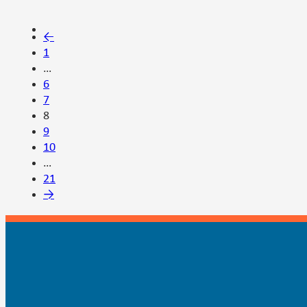
←
1
…
6
7
8
9
10
…
21
→